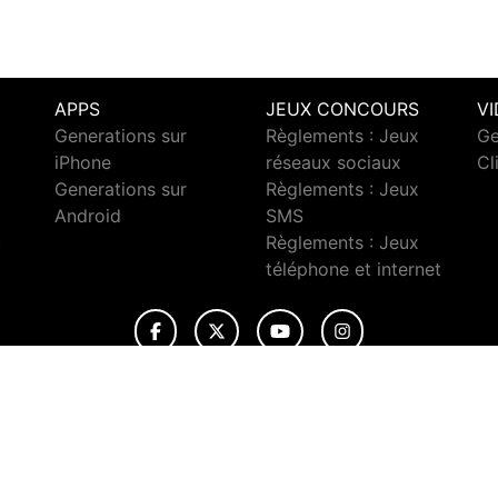
APPS
JEUX CONCOURS
V
Generations sur
Règlements : Jeux
Ge
iPhone
réseaux sociaux
Cl
Generations sur
Règlements : Jeux
Android
SMS
c
Règlements : Jeux
téléphone et internet
© 2026 Generations Tous droits réservés.
ignaler un contenu
-
Mentions légales
-
Politique de cookies
-
Conta