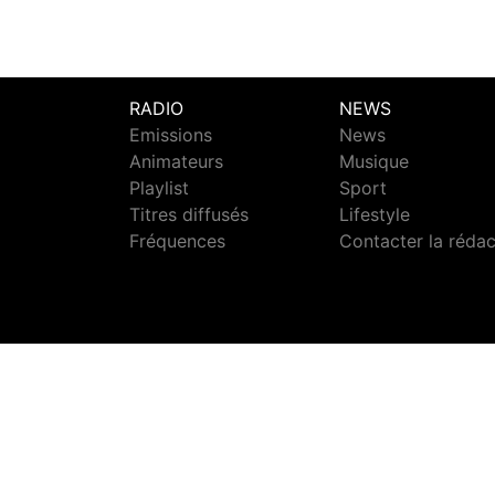
RADIO
NEWS
Emissions
News
Animateurs
Musique
Playlist
Sport
Titres diffusés
Lifestyle
Fréquences
Contacter la réda
S