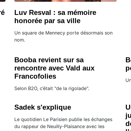
ré
Luv Resval : sa mémoire
honorée par sa ville
Un square de Mennecy porte désormais son
nom.
Booba revient sur sa
B
rencontre avec Vald aux
p
Francofolies
Un
Selon B2O, c’était "de la rigolade".
Sadek s'explique
U
j
Le quotidien Le Parisien publie les échanges
d
du rappeur de Neuilly-Plaisance avec les