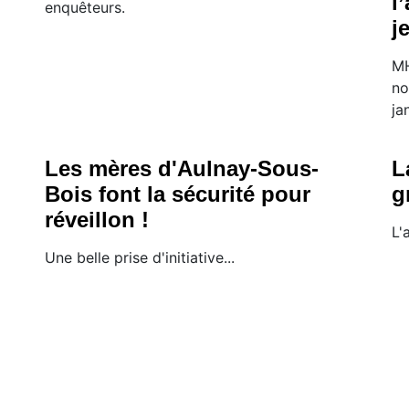
l
enquêteurs.
j
MH
no
ja
Les mères d'Aulnay-Sous-
L
Bois font la sécurité pour
g
réveillon !
L'
Une belle prise d'initiative...