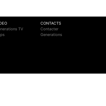
IDEO
CONTACTS
nerations TV
Contacter
ips
Generations
ct