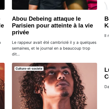
e
Abou Debeing attaque le
B
de
Parisien pour atteinte à la vie
K
privée
Il
a
Le rappeur avait été cambriolé il y a quelques
semaines, et le journal en a beaucoup trop
dit...
L
Culture-et-societe
C
Da