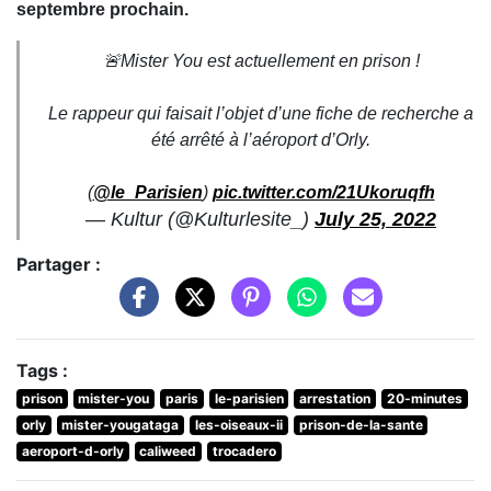
septembre prochain.
🚨Mister You est actuellement en prison !
Le rappeur qui faisait l’objet d’une fiche de recherche a
été arrêté à l’aéroport d’Orly.
(
@le_Parisien
)
pic.twitter.com/21Ukoruqfh
— Kultur (@Kulturlesite_)
July 25, 2022
Partager :
Tags :
prison
mister-you
paris
le-parisien
arrestation
20-minutes
orly
mister-yougataga
les-oiseaux-ii
prison-de-la-sante
aeroport-d-orly
caliweed
trocadero