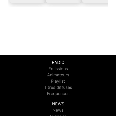
RADIO
Emissions
Animateurs
Playlist
Titres diffusés
Fréquences
NEWS
News