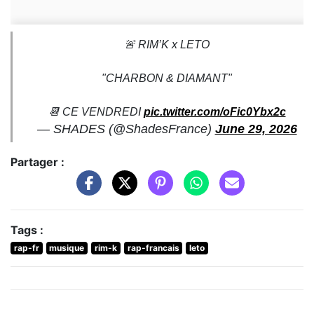
🚨 RIM’K x LETO
"CHARBON & DIAMANT"
📆 CE VENDREDI
pic.twitter.com/oFic0Ybx2c
— SHADES (@ShadesFrance)
June 29, 2026
Partager :
Tags :
rap-fr
musique
rim-k
rap-francais
leto