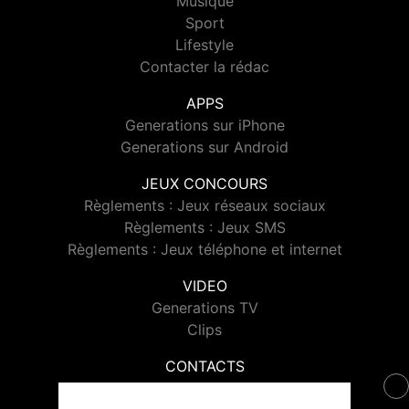
Musique
Sport
Lifestyle
Contacter la rédac
APPS
Generations sur iPhone
Generations sur Android
JEUX CONCOURS
Règlements : Jeux réseaux sociaux
Règlements : Jeux SMS
Règlements : Jeux téléphone et internet
VIDEO
Generations TV
Clips
CONTACTS
Contacter Generations