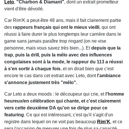
Leto
,
"Charbon & Diamant"
, dont un extrait prometteur
vient d'être dévoilé.
Car Rim'K a peut-être 48 ans, mais il fait clairement partie
des
rappeurs français qui ont le mieux vieilli
, qui ont
réussi à faire durer le plus longtemps leur carrière dans le
game sans jamais paraître trop ringard (on ne vise
personne, mais vous savez très bien...). Et
depuis que la
trap, puis la drill, puis la mélo avec des influences
congolaises sont à la mode, le rappeur du 113 a réussi
à s'en sortir à chaque fois
, et on dirait bien que c'est
encore le cas dans cet extrait avec Leto, dont
l'ambiance
s'annonce justement très "mélo".
Car Leto a deux moods : le découpeur qui crie, et
l'homme
heureux/en célébration qui chante, et c'est clairement
vers cette deuxième DA qu'on se dirige pour ce
featuring
. Ce qui est intéressant, c'est qu'il s'agit d'un
registre dans lequel on ne voit pas beaucoup
Rim'K
, et ce
sera l'occasion de mesurer une fois de plus sa capacité