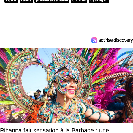
rap-fr
kaaris
premiere-semaine
chiffres
byakugan
Rihanna fait sensation à la Barbade : une