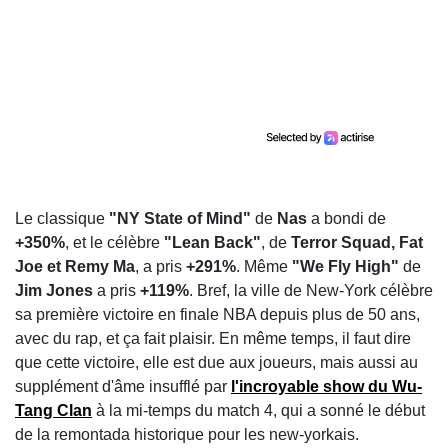
Le classique
"NY State of Mind"
de
Nas
a bondi de
+350%
, et le célèbre
"Lean Back"
, de
Terror Squad, Fat
Joe et Remy Ma
, a pris
+291%
. Même
"We Fly High"
de
Jim Jones
a pris
+119%
. Bref, la ville de New-York célèbre
sa première victoire en finale NBA depuis plus de 50 ans,
avec du rap, et ça fait plaisir. En même temps, il faut dire
que cette victoire, elle est due aux joueurs, mais aussi au
supplément d'âme insufflé par
l'incroyable show du Wu-
Tang Clan
à la mi-temps du match 4, qui a sonné le début
de la remontada historique pour les new-yorkais.