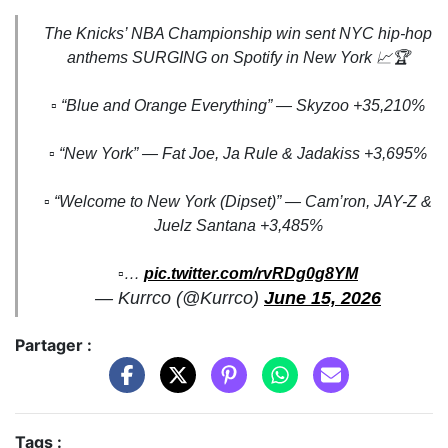
The Knicks’ NBA Championship win sent NYC hip-hop
anthems SURGING on Spotify in New York 📈🏆
▫️ “Blue and Orange Everything” — Skyzoo +35,210%
▫️ “New York” — Fat Joe, Ja Rule & Jadakiss +3,695%
▫️ “Welcome to New York (Dipset)” — Cam’ron, JAY-Z &
Juelz Santana +3,485%
▫️…
pic.twitter.com/rvRDg0g8YM
— Kurrco (@Kurrco)
June 15, 2026
Partager :
Tags :