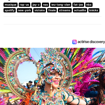
musique
rap-us
jay-z
nas
wu-tang-clan
fat-joe
nba
spotify
new-york
victoire
finale
streams
actualite
knicks