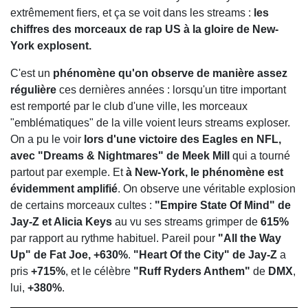
extrêmement fiers, et ça se voit dans les streams :
les
chiffres des morceaux de rap US à la gloire de New-
York explosent.
C'est un
phénomène qu'on observe de manière assez
régulière
ces dernières années : lorsqu'un titre important
est remporté par le club d'une ville, les morceaux
"emblématiques" de la ville voient leurs streams exploser.
On a pu le voir
lors d'une victoire des Eagles en NFL,
avec "Dreams & Nightmares" de Meek Mill
qui a tourné
partout par exemple. Et
à New-York, le phénomène est
évidemment amplifié
. On observe une véritable explosion
de certains morceaux cultes :
"Empire State Of Mind" de
Jay-Z et Alicia Keys
au vu ses streams grimper de
615%
par rapport au rythme habituel. Pareil pour
"All the Way
Up" de Fat Joe, +630%
.
"Heart Of the City" de Jay-Z
a
pris
+715%
, et le célèbre
"Ruff Ryders Anthem"
de
DMX
,
lui,
+380%
.