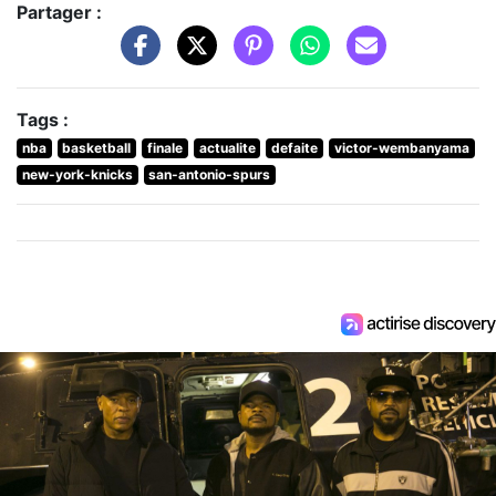
Partager :
Tags :
nba
basketball
finale
actualite
defaite
victor-wembanyama
new-york-knicks
san-antonio-spurs