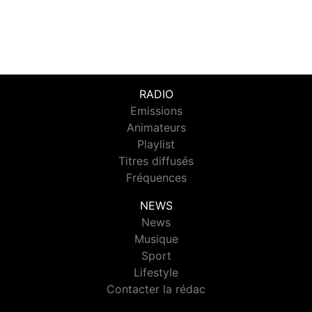
RADIO
Emissions
Animateurs
Playlist
Titres diffusés
Fréquences
NEWS
News
Musique
Sport
Lifestyle
Contacter la rédac