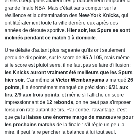
et ses coéquipiers allaient très probablement remporter la
grande finale NBA. Mais c'était sans compter sur la
résilience et la détermination des
New-York Knicks
, qui
ont littéralement toute la ville derrière eux après des
années de déroute sportive.
Hier soir, les Spurs se sont
inclinés pendant ce match 1 à domicile
.
Une défaite d'autant plus rageante qu'ils ont seulement
perdu de dix points, sur le score de
95 à 105
, mais même
si le score est plutôt serré, il ne faut pas se faire d'illusion :
les Knicks auront vraiment été meilleurs que les Spurs
hier soir
. Car même si
Victor Wembanyama
a marqué
26
points
, il a énormément manqué de précision :
6/21 aux
tirs, 2/9 aux trois points
, et même s'il affiche un score
impressionnant de
12 rebonds
, on ne peut pas s'imposer
lorsqu'on rate autant de tirs. Par contre, l'avantage, c'est
que
ça lui laisse une énorme marge de manœuvre pour
les prochains matchs
de la finale : s'il règle un peu la
mire, il peut faire pencher la balance à lui tout seul.