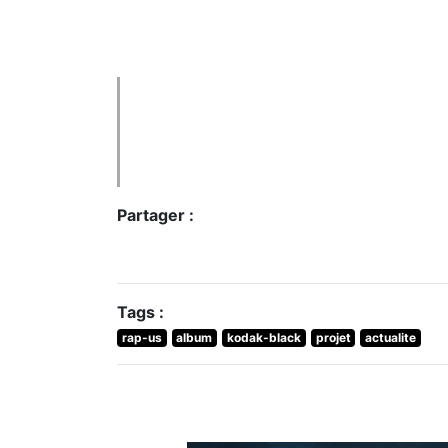
Partager :
Tags :
rap-us
album
kodak-black
projet
actualite