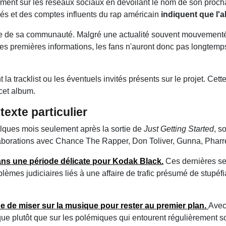
ement sur les réseaux sociaux en dévoilant le nom de son proch
sés et des comptes influents du rap américain
indiquent que l'a
me de sa communauté. Malgré une actualité souvent mouvementé
es premières informations, les fans n'auront donc pas longtemp
t la tracklist ou les éventuels invités présents sur le projet. Cett
 cet album.
exte particulier
elques mois seulement après la sortie de
Just Getting Started
, s
aborations avec Chance The Rapper, Don Toliver, Gunna, Pharrell
ans une période délicate pour Kodak Black.
Ces dernières sem
mes judiciaires liés à une affaire de trafic présumé de stupéfi
 de miser sur la musique pour rester au premier plan.
Ave
stique plutôt que sur les polémiques qui entourent régulièrement 