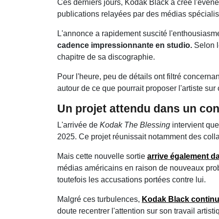
Ces derniers jours, Kodak Black a créé l'évén
publications relayées par des médias spéciali
L'annonce a rapidement suscité l'enthousias
cadence impressionnante en studio.
Selon l
chapitre de sa discographie.
Pour l'heure, peu de détails ont filtré concernan
autour de ce que pourrait proposer l'artiste sur
Un projet attendu dans un cont
L'arrivée de
Kodak The Blessing
intervient qu
2025. Ce projet réunissait notamment des coll
Mais cette nouvelle sortie
arrive également d
médias américains en raison de nouveaux problè
toutefois les accusations portées contre lui.
Malgré ces turbulences,
Kodak Black continue
doute recentrer l'attention sur son travail arti