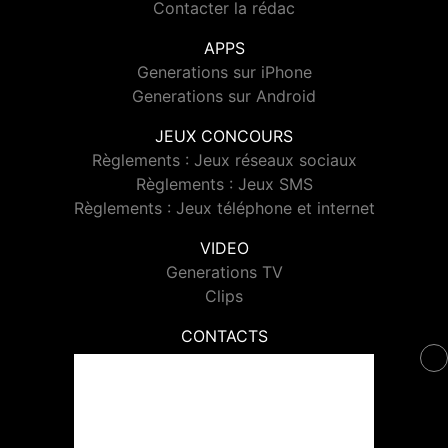
Contacter la rédac
APPS
Generations sur iPhone
Generations sur Android
JEUX CONCOURS
Règlements : Jeux réseaux sociaux
Règlements : Jeux SMS
Règlements : Jeux téléphone et internet
VIDEO
Generations TV
Clips
CONTACTS
Contacter Generations