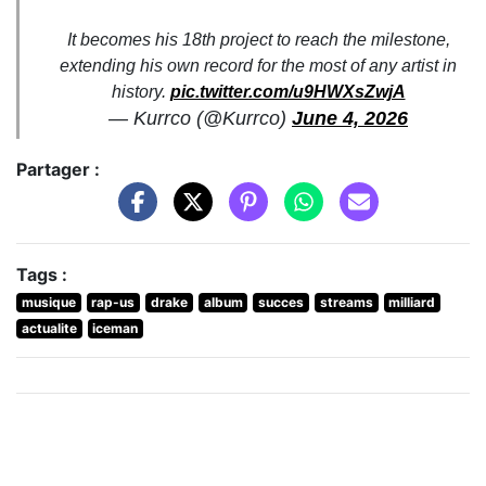
It becomes his 18th project to reach the milestone,
extending his own record for the most of any artist in
history.
pic.twitter.com/u9HWXsZwjA
— Kurrco (@Kurrco)
June 4, 2026
Partager :
Tags :
musique
rap-us
drake
album
succes
streams
milliard
actualite
iceman