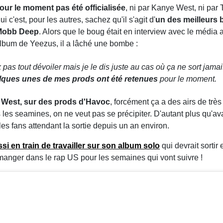
pour le moment pas été officialisée
, ni par Kanye West, ni par 
i c'est, pour les autres, sachez qu'il s'agit d'
un des meilleurs 
 Mobb Deep
. Alors que le boug était en interview avec le média
 album de Yeezus, il a lâché une bombe :
pas tout dévoiler mais je le dis juste au cas où ça ne sort jamais
quelques unes de mes prods ont été retenues
pour le moment.
 West, sur des prods d'Havoc
, forcément ça a des airs de trè
 les seamines, on ne veut pas se précipiter. D'autant plus qu'avan
 les fans attendant la sortie depuis un an environ.
ssi en train de
travailler sur son album solo
qui devrait sortir
manger dans le rap US pour les semaines qui vont suivre !