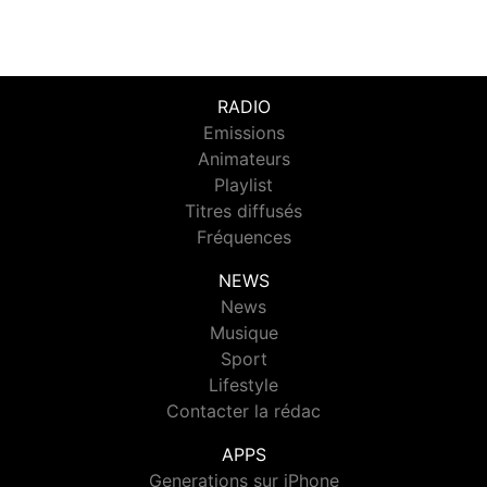
RADIO
Emissions
Animateurs
Playlist
Titres diffusés
Fréquences
NEWS
News
Musique
Sport
Lifestyle
Contacter la rédac
APPS
Generations sur iPhone