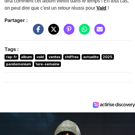
dira comment cet album vieillit dans le temps ! En tout cas,
on peut dire que c'est un retour réussi pour
Vald
!
Partager :
Tags :
rap-fr
album
vald
ventes
chiffres
actualite
2025
pandemonium
1ere-semaine