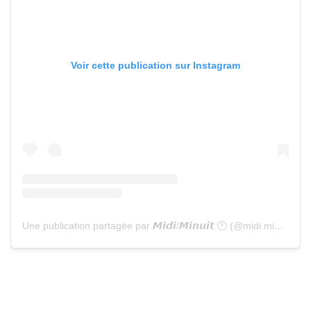
Voir cette publication sur Instagram
Une publication partagée par 𝙈𝙞𝙙𝙞/𝙈𝙞𝙣𝙪𝙞𝙩 🕛 (@midi.minuit)