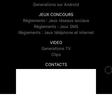
Generations sur Android
JEUX CONCOURS
Règlements : Jeux réseaux sociaux
Règlements : Jeux SMS
Règlements : Jeux téléphone et internet
VIDEO
Generations TV
Clips
CONTACTS
Contacter Generations
© 2026 Generations Tous droits réservés.
Signaler un contenu
-
Mentions légales
-
Politique de cookies
-