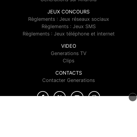
JEUX CONCOURS
Règlements : Jeux réseaux sociaux
Règlements : Jeux SMS
Règlements : Jeux téléphone et internet
VIDEO
Generations TV
Clips
CONTACTS
Contacter Generations
© 2026 Generations Tous droits réservés.
Signaler un contenu
-
Mentions légales
-
Politique de cookies
-
Contact