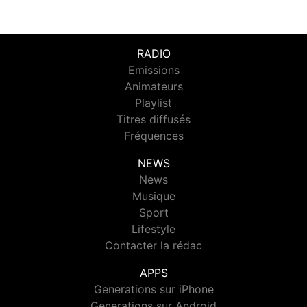
RADIO
Emissions
Animateurs
Playlist
Titres diffusés
Fréquences
NEWS
News
Musique
Sport
Lifestyle
Contacter la rédac
APPS
Generations sur iPhone
Generations sur Android