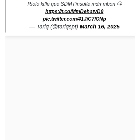
Riolo kiffe que SDM l’insulte mdrr mbon 🫢
https://t.co/MmDehatvD0
pic.twitter.com/41JiC7IONp
— Tariq (@tariqspt)
March 16, 2025