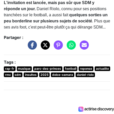
L'invitation est lancée, mais pas sûr que SDM y
réponde un jour.
Daniel Riolo, connu pour ses positions
tranchées sur le football, a aussi fait
quelques sorties un
peu borderline sur plusieurs sujets de société
. Plus que
ses avis foot, c'est peut-être plutôt ça qui dérange SDM...
Partager :
Tags :
rap-fr
musique
parc-des-princes
football
reponse
actualite
rmc
sdm
insultes
2025
dolce-camara
daniel-riolo