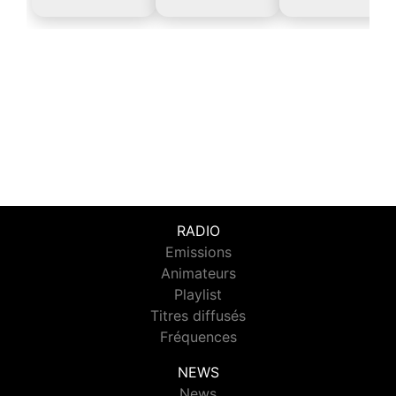
RADIO
Emissions
Animateurs
Playlist
Titres diffusés
Fréquences
NEWS
News