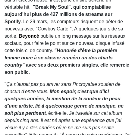
véritable hit :
"Break My Soul", qui comptabilise
aujourd'hui plus de 427 millions de streams sur
Spotify
. Le 29 mars, les compteurs risquent de péter de
nouveau avec "Cowboy Carter". À quelques jours de sa
sortie,
Beyoncé
publie un long message sur les réseaux
sociaux, pour faire le point sur ce nouveau disque infusé
cette fois-ci de country.
"Honorée d'être la première
femme noire à se classer numéro un des charts
country"
avec ses deux premiers singles, elle remercie
son public
.
"
Ça n'aurait pas pu arriver sans l'incroyable soutien de
chacun d'entre vous.
Mon espoir, c'est que d'ici
quelques années, la mention de la couleur de peau
d'une artiste, lié à quelconque genre de musique, ne
soit plus pertinent
,
écrit-elle.
Je travaille sur cet album
depuis cinq ans. Il est né après une expérience que j'ai
vécue il y a des années où je ne me suis pas sentie
accueillie".
Elle poursuit : "À
cause de cette expérience,
j'ai