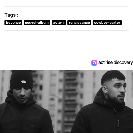
Tags :
beyonce
nouvel-album
acte-ii
renaissance
cowboy-carter