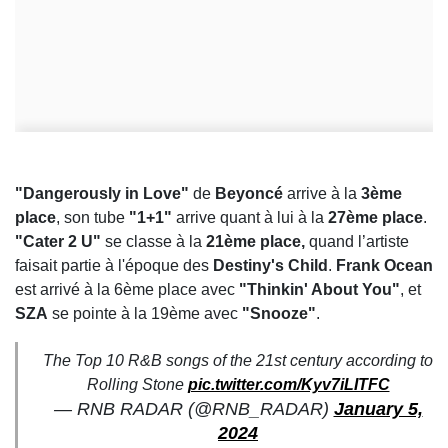
"Dangerously in Love"
de
Beyoncé
arrive à la
3ème
place
, son tube
"1+1"
arrive quant à lui à la
27ème place
.
"Cater 2 U"
se classe à la
21ème place,
quand l’artiste
faisait partie à l'époque des
Destiny's Child
.
Frank Ocean
est arrivé à la 6ème place avec
"Thinkin' About You"
, et
SZA
se pointe à la 19ème avec
"Snooze"
.
The Top 10 R&B songs of the 21st century according to
Rolling Stone
pic.twitter.com/Kyv7iLITFC
— RNB RADAR (@RNB_RADAR)
January 5,
2024