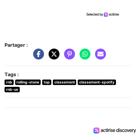
Partager :
Tags :
rnb
rolling-stone
top
classement
classement-spotify
rnb-us