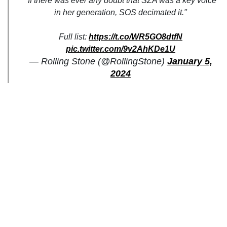
"If there was ever any doubt that SZA was a key voice
in her generation, SOS decimated it."
Full list:
https://t.co/WR5GO8dtfN
pic.twitter.com/9v2AhKDe1U
— Rolling Stone (@RollingStone)
January 5,
2024