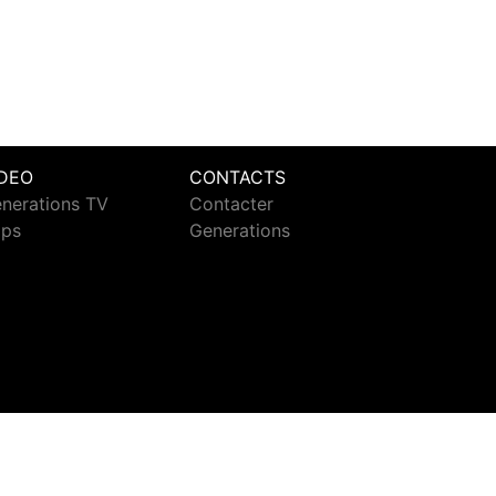
IDEO
CONTACTS
nerations TV
Contacter
ips
Generations