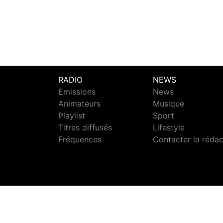
RADIO
NEWS
Emissions
News
Animateurs
Musique
Playlist
Sport
Titres diffusés
Lifestyle
Fréquences
Contacter la réda