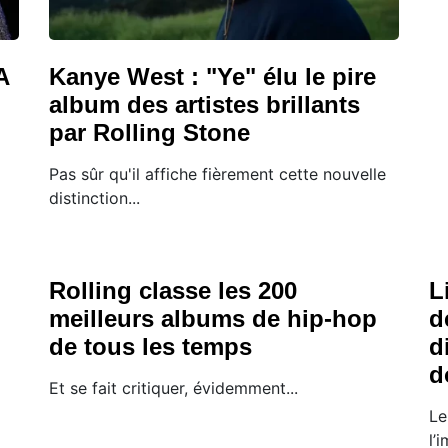
A
Kanye West : "Ye" élu le pire
album des artistes brillants
par Rolling Stone
Pas sûr qu'il affiche fièrement cette nouvelle
distinction...
Rolling classe les 200
L
meilleurs albums de hip-hop
d
de tous les temps
d
d
Et se fait critiquer, évidemment...
Le
l’