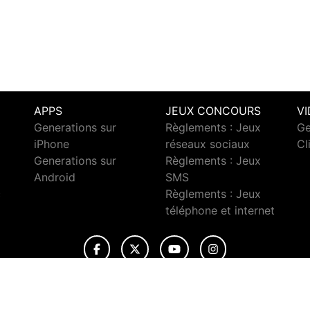
APPS
JEUX CONCOURS
V
Generations sur
Règlements : Jeux
Ge
iPhone
réseaux sociaux
Cl
Generations sur
Règlements : Jeux
Android
SMS
c
Règlements : Jeux
téléphone et internet
© 2026 Generations Tous droits réservés.