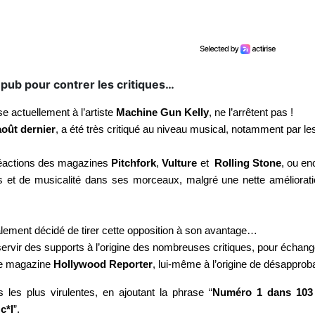
e pub pour contrer les critiques…
e actuellement à l’artiste
Machine Gun Kelly
, ne l’arrêtent pas !
oût dernier
, a été très critiqué au niveau musical, notamment par l
 réactions des magazines
Pitchfork
,
Vulture
et
Rolling Stone
, ou en
ns et de musicalité dans ses morceaux, malgré une nette améliorati
alement décidé de tirer cette opposition à son avantage…
rvir des supports à l’origine des nombreuses critiques, pour échange
 le magazine
Hollywood Reporter
, lui-même à l’origine de désapproba
s les plus virulentes, en ajoutant la phrase “
Numéro 1 dans 103 
c*l
”.