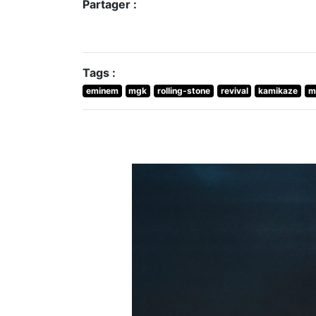
Partager :
Tags :
eminem
mgk
rolling-stone
revival
kamikaze
m