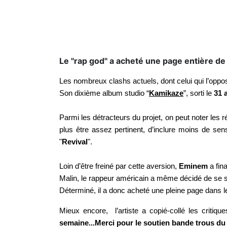
Le ''rap god'' a acheté une page entière d
Les nombreux clashs actuels, dont celui qui l’oppos
Son dixième album studio “
Kamikaze
”, sorti le
31 a
Parmi les détracteurs du projet, on peut noter les
plus être assez pertinent, d’inclure moins de se
"
Revival
".
Loin d’être freiné par cette aversion,
Eminem
a fin
Malin, le rappeur américain a même décidé de se se
Déterminé, il a donc acheté une pleine page dans
Mieux encore, l’artiste a copié-collé les critique
semaine...Merci pour le soutien bande trous du 