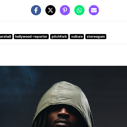
arshall
hollywood-reporter
pitchfork
vulture
stereogum