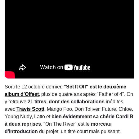
Sorti le 12 octobre dernier,
"Set It Off" est le deuxième
album d'Offset
, plus de quatre ans après "Father of 4". On
y retrouve
21 titres, dont des collaborations
inédites
avec
Travis Scott
, Mango Foo, Don Toliver, Future, Chloë,
Young Nudy, Latto et
bien évidemment sa chérie Cardi B
à deux reprises
. "On The River" est le
morceau
d'introduction
du projet, un titre court mais puissant.