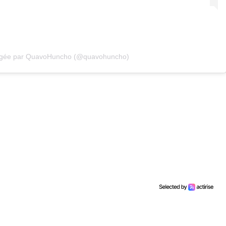
tagée par QuavoHuncho (@quavohuncho)