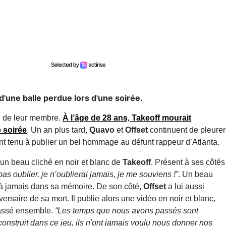
d'une balle perdue lors d'une soirée.
n de leur membre.
À l’âge de 28 ans,
Takeoff
mourait
e soirée
. Un an plus tard,
Quavo
et
Offset
continuent de pleurer
 ont tenu à publier un bel hommage au défunt rappeur d’Atlanta.
 un beau cliché en noir et blanc de
Takeoff
. Présent à ses côtés
as oublier, je n’oublierai jamais, je me souviens !”
. Un beau
à jamais dans sa mémoire. De son côté,
Offset
a lui aussi
rsaire de sa mort. Il publie alors une vidéo en noir et blanc,
passé ensemble.
“Les temps que nous avons passés sont
nstruit dans ce jeu, ils n'ont jamais voulu nous donner nos