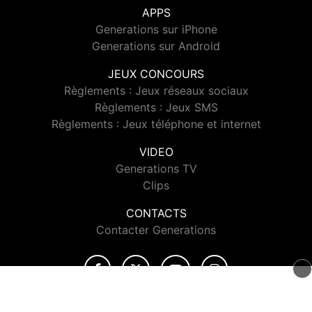
APPS
Generations sur iPhone
Generations sur Android
JEUX CONCOURS
Règlements : Jeux réseaux sociaux
Règlements : Jeux SMS
Règlements : Jeux téléphone et internet
VIDEO
Generations TV
Clips
CONTACTS
Contacter Generations