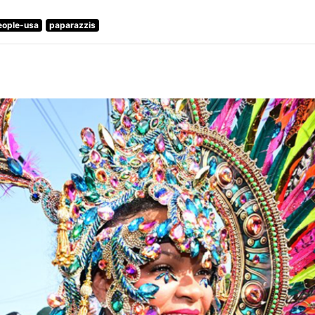
eople-usa
paparazzis