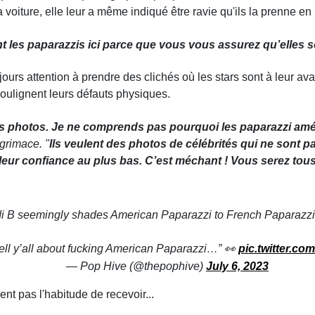
voiture, elle leur a même indiqué être ravie qu'ils la prenne en
t les paparazzis ici p
arce que vous vous assurez qu’elles so
ujours attention à prendre des clichés où les stars sont à leur a
soulignent leurs défauts physiques.
les photos. Je ne comprends pas pourquoi les paparazzi amé
 grimace. "
Ils veulent des photos de célébrités qui ne sont p
 leur confiance au plus bas. C’est méchant !
Vous serez tous
i B seemingly shades American Paparazzi to French Paparazzi 
tell y’all about fucking American Paparazzi…” 👀
pic.twitter.co
— Pop Hive (@thepophive)
July 6, 2023
t pas l'habitude de recevoir...