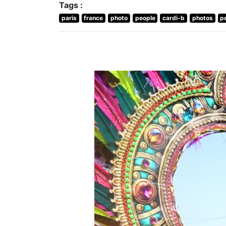
Tags :
paris
france
photo
people
cardi-b
photos
p