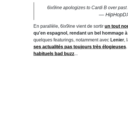
6ix9ine apologizes to Cardi B over past
— HipHopD
En
parallèle
, 6ix9ine vient de sortir
un tout no
qu'en espagnol, rendant un bel hommage à 
quelques featurings, notamment avec
Lenier
, 
ses actualités pas toujours très élogieuses
habituels bad buzz
...