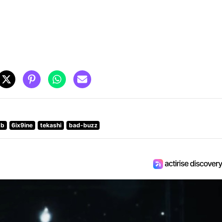
-b
6ix9ine
tekashi
bad-buzz