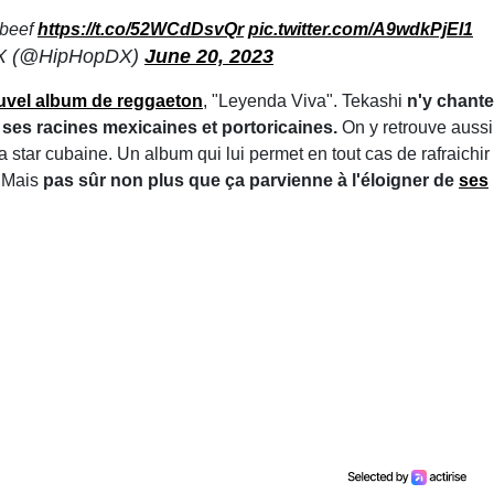
 beef
https://t.co/52WCdDsvQr
pic.twitter.com/A9wdkPjEl1
X (@HipHopDX)
June 20, 2023
uvel album de reggaeton
, "Leyenda Viva". Tekashi
n'y chante
ses racines mexicaines et portoricaines.
On y retrouve aussi
la star cubaine. Un album qui lui permet en tout cas de rafraichir
. Mais
pas sûr non plus que ça parvienne à l'éloigner de
ses