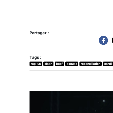
Partager :
Tags :
rap-us
clash
beef
excuse
reconciliation
cardi