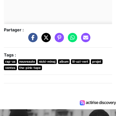
Partager :
Tags :
rap-us
nouveaute
nicki-minaj
album
lil-uzi-vert
projet
ventes
the-pink-tape