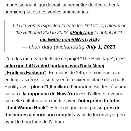
impressionnant, qui devrait lui permettre de décrocher la
première places des ventes américaines.
Lil Uzi Vert is expected to earn the first #1 rap album on
the Billboard 200 in 2023.
#PinkTape
to debut at #1.
pic.twitter.com/rNNsTiyU4y
— chart data (@chartdata)
July 1, 2023
L'un des morceaux forts de ce projet "The Pink Tape", c'est
celui que Lil Uzi Vert partage avec Nicki Minaj,
"Endless Fashion"
. En moins de 24h, ce morceau avait
en tout cas réussi à se hisser à la sixième place des charts
Spotify avec
plus d'1,6 million d'écoutes
. Sur les réseaux
sociaux,
la rappeuse de New-York
est d'ailleurs revenue
sur cette collaboration inédite avec
l'interprète du tube
"Just Wanna Rock"
. Elle explique avoir passé
près de
dix heures à écrire son couplet
avant de lui envoyer peu
avant le bouclage de l'album.