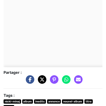
Partager :
Tags :
nicki-minaj
album
inedits
annonce
nouvel-album
titre