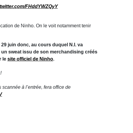
.twitter.com/FHddYWZQyY
cation de Ninho. On le voit notamment tenir
e 29 juin donc, au cours duquel N.I. va
 ou un sweat issu de son merchandising créés
r le
site officiel de Ninho
.
!
scannée à l’entrée, fera office de
V