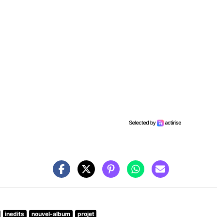
inedits
nouvel-album
projet