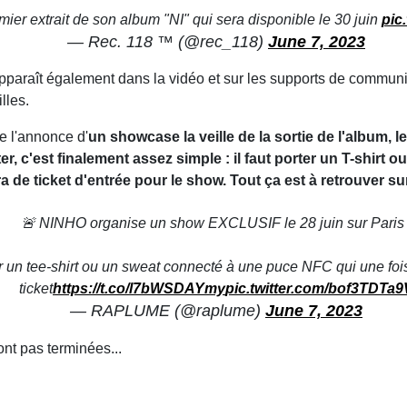
ier extrait de son album "NI" qui sera disponible le 30 juin
pic
— Rec. 118 ™ (@rec_118)
June 7, 2023
apparaît également dans la vidéo et sur les supports de communi
lles.
re l'annonce d'
un showcase la veille de la sortie de l'album, l
r, c'est finalement assez simple : il faut porter un T-shirt
a de ticket d'entrée pour le show. Tout ça est à retrouver su
🚨 NINHO organise un show EXCLUSIF le 28 juin sur Paris 
r un tee-shirt ou un sweat connecté à une puce NFC qui une fois 
ticket
https://t.co/l7bWSDAYmy
pic.twitter.com/bof3TDTa9
— RAPLUME (@raplume)
June 7, 2023
nt pas terminées...