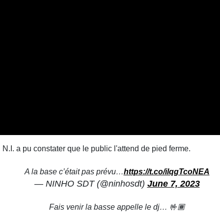
I. a pu constater que le public l'attend de pied ferme.
A la base c’était pas prévu…
https://t.co/ilqgTcoNEA
— NINHO SDT (@ninhosdt)
June 7, 2023
Fais venir la basse appelle le dj… 🤟🏾