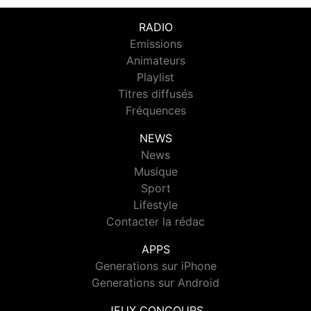
RADIO
Emissions
Animateurs
Playlist
Titres diffusés
Fréquences
NEWS
News
Musique
Sport
Lifestyle
Contacter la rédac
APPS
Generations sur iPhone
Generations sur Android
JEUX CONCOURS