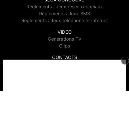
Règlements : Jeux réseaux sociaux
Règlements : Jeux SMS
Règlements : Jeux téléphone et internet
VIDEO
Generations TV
Clips
CONTACTS
Contacter Generations
© 2026 Generations Tous droits réservés.
Signaler un contenu
-
Mentions légales
-
Politique de cookies
-
Contact