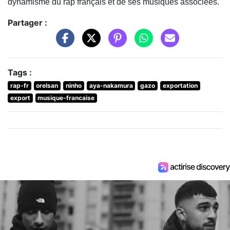
dynamisme du rap français et de ses musiques associées.
Partager :
Tags :
rap-fr
orelsan
ninho
aya-nakamura
gazo
exportation
export
musique-francaise