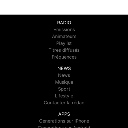
RADIO
Emissions
Animateurs
Playlist
Titres diffusés
Fréquences
NEWS
News
Musique
Sport
Lifestyle
Contacter la rédac
APPS
Generations sur iPhone
Generations sur Android