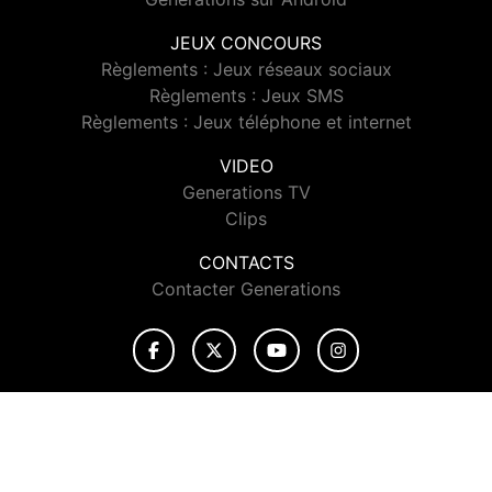
JEUX CONCOURS
Règlements : Jeux réseaux sociaux
Règlements : Jeux SMS
Règlements : Jeux téléphone et internet
VIDEO
Generations TV
Clips
CONTACTS
Contacter Generations
© 2026 Generations Tous droits réservés.
Signaler un contenu
-
Mentions légales
-
Politique de cookies
-