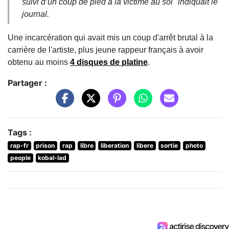
suivi d’un coup de pied à la victime au sol
" indiquait le
journal.
Une incarcération qui avait mis un coup d'arrêt brutal à la
carrière de l'artiste, plus jeune rappeur français à avoir
obtenu au moins
4 disques de platine
.
Partager :
Tags :
rap-fr
prison
rap
libre
liberation
libere
sortie
photo
people
kobal-lad