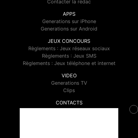
Contacter la rédac
APPS
Generations sur iPhone
Generations sur Android
JEUX CONCOURS
Règlements : Jeux réseaux sociaux
Règlements : Jeux SMS
Règlements : Jeux téléphone et internet
VIDEO
Generations TV
Clips
CONTACTS
Contacter Generations