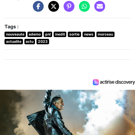
Tags :
nouveaute
ademo
pnl
inedit
sortie
news
morceau
actualite
actu
2023