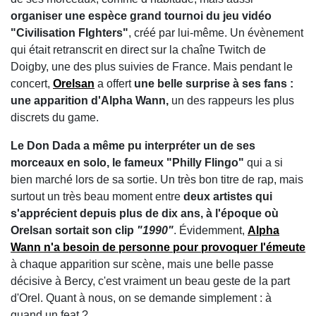
organiser une espèce grand tournoi du jeu vidéo
"Civilisation FIghters"
, créé par lui-même. Un évènement
qui était retranscrit en direct sur la chaîne Twitch de
Doigby, une des plus suivies de France. Mais pendant le
concert,
Orelsan
a offert
une belle surprise à ses fans :
une apparition d'Alpha Wann,
un des rappeurs les plus
discrets du game.
Le Don Dada a même pu interpréter un de ses
morceaux en solo, le fameux "Philly Flingo"
qui a si
bien marché lors de sa sortie. Un très bon titre de rap, mais
surtout un très beau moment entre
deux artistes qui
s'apprécient depuis plus de dix ans, à l'époque où
Orelsan sortait son clip
"1990"
. Évidemment,
Alpha
Wann n'a besoin de personne pour provoquer l'émeute
à chaque apparition sur scène, mais une belle passe
décisive à Bercy, c'est vraiment un beau geste de la part
d'Orel. Quant à nous, on se demande simplement : à
quand un feat ?