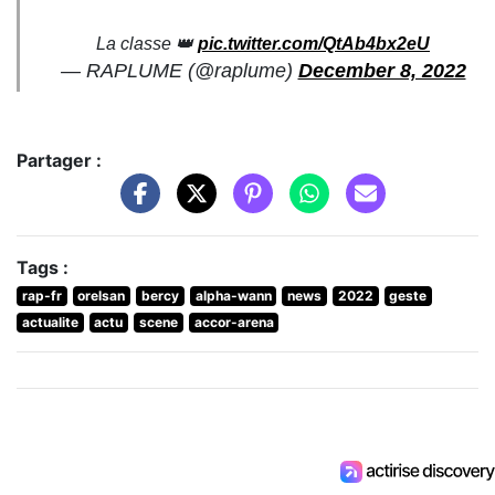
La classe 👑
pic.twitter.com/QtAb4bx2eU
— RAPLUME (@raplume)
December 8, 2022
Partager :
Tags :
rap-fr
orelsan
bercy
alpha-wann
news
2022
geste
actualite
actu
scene
accor-arena