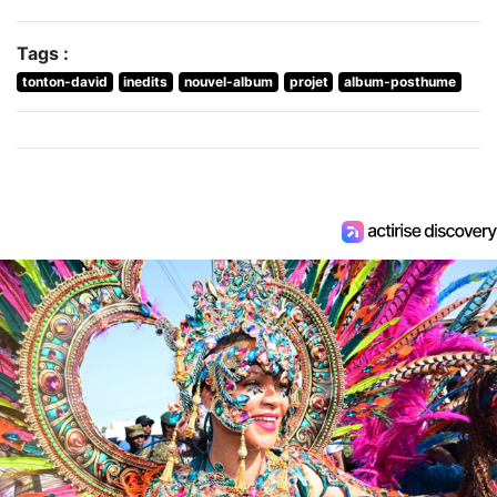
Tags :
tonton-david
inedits
nouvel-album
projet
album-posthume