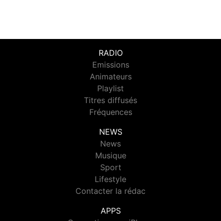
RADIO
Emissions
Animateurs
Playlist
Titres diffusés
Fréquences
NEWS
News
Musique
Sport
Lifestyle
Contacter la rédac
APPS