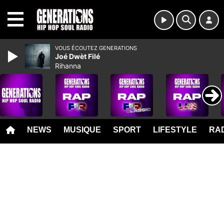
MENU
VOUS ÉCOUTEZ GENERATIONS
Joé Dwèt Filé
Rihanna
NEWS
MUSIQUE
SPORT
LIFESTYLE
RAD