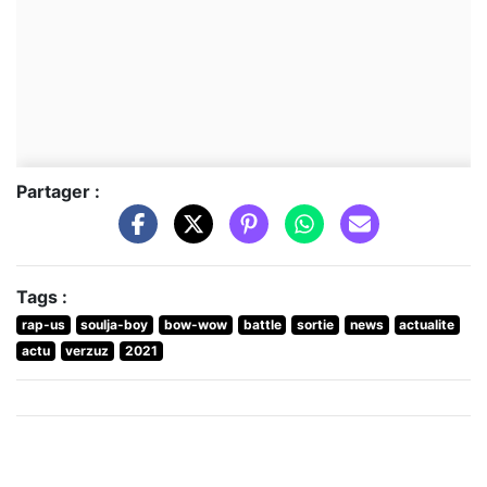
Partager :
Tags :
rap-us
soulja-boy
bow-wow
battle
sortie
news
actualite
actu
verzuz
2021