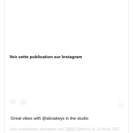
Voir cette publication sur Instagram
Great vibes with @aliciakeys in the studio
Une publication partagée par
DMX
(@dmx) le 14 Août 2020 à 12 :44 PDT