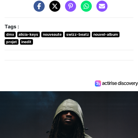
Tags :
dmx
alicia-keys
nouveaute
swizz-beatz
nouvel-album
projet
inedit