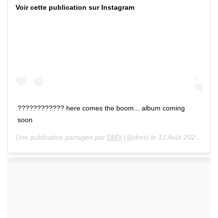
Voir cette publication sur Instagram
???????????? here comes the boom... album coming
soon
Une publication partagée par
DMX
(@dmx) le 13 Août 2020 à 7 :00 PDT