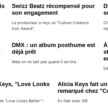
is
Swizz Beatz récompensé pour
D
son engagement
s
Le producteur a reçu un "Culture Creators
Ch
Icon Award".
re
DMX : un album posthume est
À
"
déjà prêt
s
e
Mais on ne sait pas quand il sortira.
Dé
 Keys, "Love Looks
Alicia Keys fait u
remarqué chez "C
de "Love Looks Better" !
En feat avec SiR