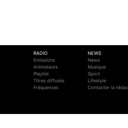
RADIO
NEWS
Emissions
News
Animateurs
Musique
Playlist
Sport
Titres diffusés
Lifestyle
Fréquences
Contacter la réda