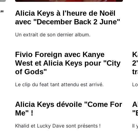
y"
Alicia Keys à l'heure de Noël
avec "December Back 2 June"
Un extrait de son dernier album.
Fivio Foreign avec Kanye
K
West et Alicia Keys pour "City
2
of Gods"
t
Le clip du feat tant attendu est arrivé.
Lo
Alicia Keys dévoile "Come For
A
Me" !
"
Khalid et Lucky Dave sont présents !
Il