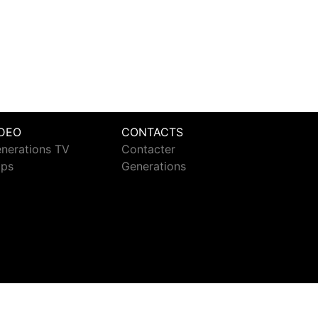
IDEO
CONTACTS
nerations TV
Contacter
ips
Generations