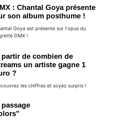
MX : Chantal Goya présente
ur son album posthume !
antal Goya est présente sur l'opus du
gretté DMX !
 partir de combien de
treams un artiste gagne 1
uro ?
couvrez les chiffres et soyez surpris !
n passage
olors"