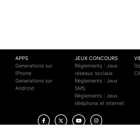
APPS
JEUX CONCOURS
V
Generations sur
Règlements : Jeux
Ge
iPhone
réseaux sociaux
Cl
Generations sur
Règlements : Jeux
Android
SMS
c
Règlements : Jeux
téléphone et internet