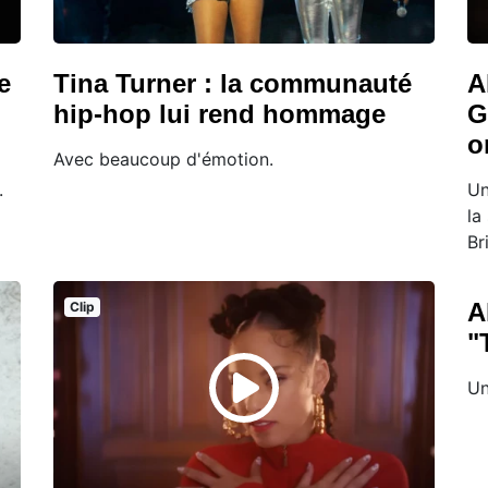
e
Tina Turner : la communauté
A
hip-hop lui rend hommage
G
o
Avec beaucoup d'émotion.
.
Un
la
Br
A
Clip
"
Un