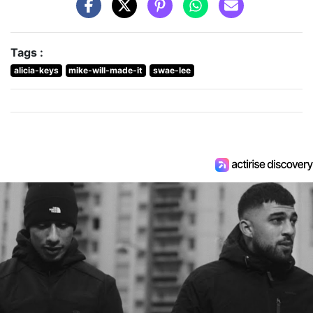
Tags :
alicia-keys
mike-will-made-it
swae-lee