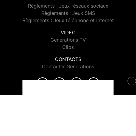
Règlements : Jeux réseaux sociaux
Règlements : Jeux SMS
Règlements : Jeux téléphone et internet
VIDEO
Generations TV
Clips
CONTACTS
Contacter Generations
© 2026 Generations Tous droits réservés.
Signaler un contenu
-
Mentions légales
-
Politique de cookies
-
Contact