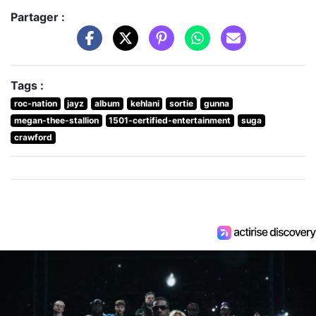
Partager :
Tags :
roc-nation
jayz
album
kehlani
sortie
gunna
megan-thee-stallion
1501-certified-entertainment
suga
crawford