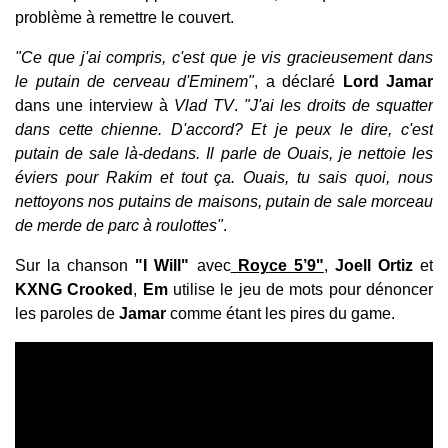
problème à remettre le couvert.
"Ce que j'ai compris, c'est que je vis gracieusement dans
le putain de cerveau d'Eminem"
, a déclaré
Lord Jamar
dans une interview à
Vlad TV
.
"J'ai les droits de squatter
dans cette chienne. D'accord? Et je peux le dire, c'est
putain de sale là-dedans. Il parle de Ouais, je nettoie les
éviers pour Rakim et tout ça. Ouais, tu sais quoi, nous
nettoyons nos putains de maisons, putain de sale morceau
de merde de parc à roulottes"
.
Sur la chanson
"I Will"
avec
Royce 5’9"
,
Joell Ortiz
et
KXNG Crooked
,
Em
utilise le jeu de mots pour dénoncer
les paroles de
Jamar
comme étant les pires du game.