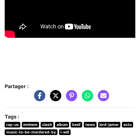
Partager :
Tags :
rap-us
eminem
clash
album
beef
news
lord-jamar
actu
music-to-be-murdered-by
i-will