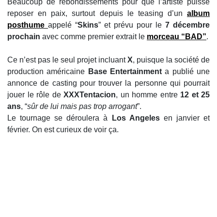
Beaucoup de rebondissements pour que l’artiste puisse
reposer en paix, surtout depuis le teasing d’un
album
posthume
appelé “
Skins
” et prévu pour le
7 décembre
prochain
avec comme premier extrait le
morceau “BAD”
.
Ce n’est pas le seul projet incluant
X
, puisque la société de
production américaine
Base Entertainment
a publié une
annonce de casting pour trouver la personne qui pourrait
jouer le rôle de
XXXTentacion
, un homme entre
12 et 25
ans
, “
sûr de lui mais pas trop arrogant
”.
Le tournage se déroulera à
Los Angeles
en janvier et
février. On est curieux de voir ça.