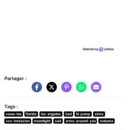
Partager :
Tags :
swae-lee
floride
los-angeles
bad
lil-pump
skins
xxx-tentacion
moonlight
sad
arms-around-you
maluma