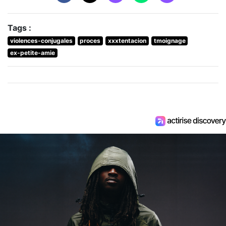
Tags :
violences-conjugales
proces
xxxtentacion
tmoignage
ex-petite-amie