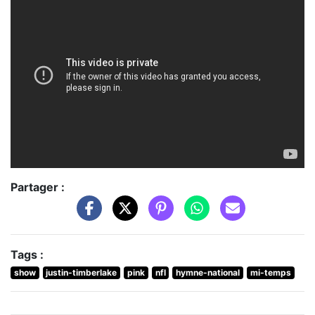
Partager :
Tags :
show
justin-timberlake
pink
nfl
hymne-national
mi-temps