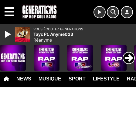
MENU
VOUS ÉCOUTEZ GENERATIONS
Tayc Ft. Anyme023
Réanymé
NEWS
MUSIQUE
SPORT
LIFESTYLE
RAD