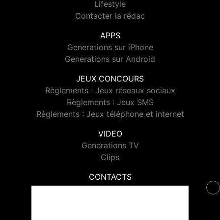
Lifestyle
Contacter la rédac
APPS
Generations sur iPhone
Generations sur Android
JEUX CONCOURS
Règlements : Jeux réseaux sociaux
Règlements : Jeux SMS
Règlements : Jeux téléphone et internet
VIDEO
Generations TV
Clips
CONTACTS
Contacter Generations