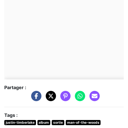
Partager :
Tags :
justin-timberlake
album
sortie
man-of-the-woods