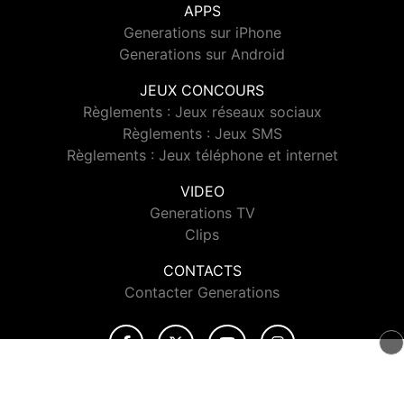
APPS
Generations sur iPhone
Generations sur Android
JEUX CONCOURS
Règlements : Jeux réseaux sociaux
Règlements : Jeux SMS
Règlements : Jeux téléphone et internet
VIDEO
Generations TV
Clips
CONTACTS
Contacter Generations