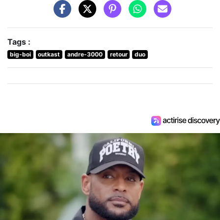
Tags :
big-boi
outkast
andre-3000
retour
duo