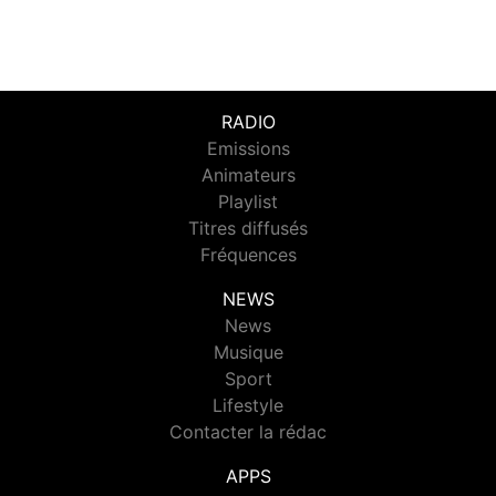
RADIO
Emissions
Animateurs
Playlist
Titres diffusés
Fréquences
NEWS
News
Musique
Sport
Lifestyle
Contacter la rédac
APPS