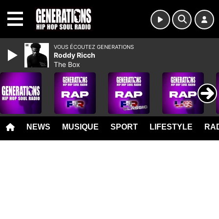
MENU
VOUS ÉCOUTEZ GENERATIONS
Roddy Ricch
The Box
NEWS
MUSIQUE
SPORT
LIFESTYLE
RAD