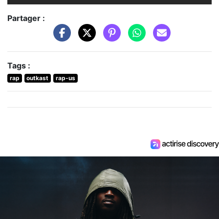
Partager :
Tags :
rap
outkast
rap-us