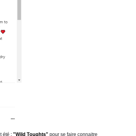
t été :
"Wild Toughts"
pour se faire connaitre