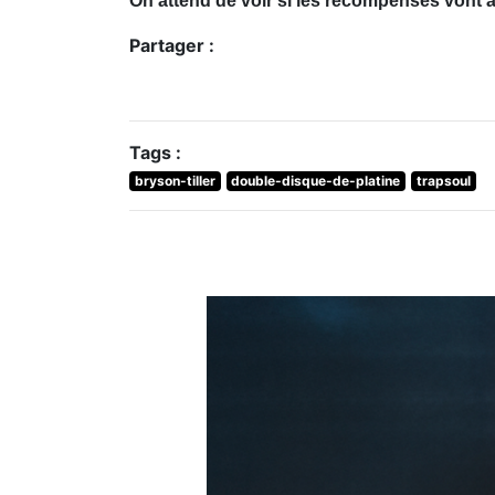
On attend de voir si les récompenses vont 
Partager :
Tags :
bryson-tiller
double-disque-de-platine
trapsoul