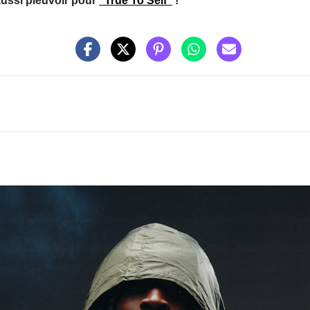
aussi pleuvoir pour
"True To Self"
!