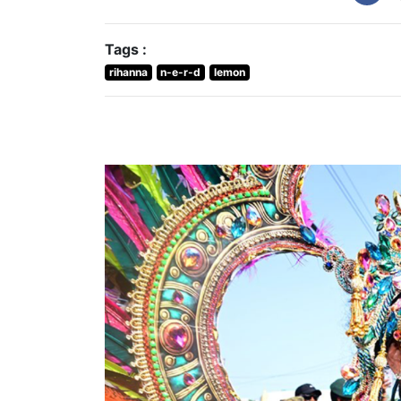
Tags :
rihanna
n-e-r-d
lemon