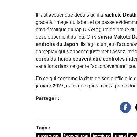
Il faut avouer que depuis qu'il a
racheté Deat
grâce à l'image du label, et ça passe évidemm
emblématique du rap US et figure de proue du 
développement du jeu. On y
suivra Makoto Dai
endroits du Japon
. Ils 'agit d'un jeu d'acti
gameplay qui s'annonce justement assez intér
corps du héros peuvent être contrôlés indé
variations dans ce genre "action/aventure" pour
En ce qui concerne la date de sortie officielle 
janvier 2027
, dans quelques mois à peine don
Partager :
Tags :
snoop-dogg
tupac-shakur
jeu-video
amaru
actu