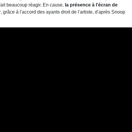
fait beaucoup réagir. En cause,
la présence à l'écran de
r
, grâce à l'accord des ayants droit de l'artiste, d'après Snoop