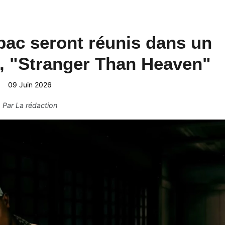
ac seront réunis dans un
, "Stranger Than Heaven"
09 Juin 2026
Par
La rédaction