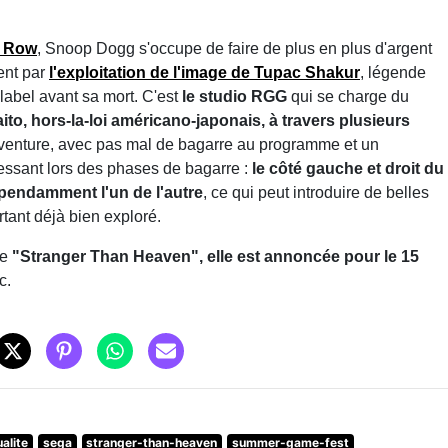
h Row
, Snoop Dogg s'occupe de faire de plus en plus d'argent
ent par
l'exploitation de l'image de Tupac Shakur
, légende
label avant sa mort. C'est
le studio RGG
qui se charge du
to, hors-la-loi américano-japonais, à travers plusieurs
on/aventure, avec pas mal de bagarre au programme et un
essant lors des phases de bagarre :
le côté gauche et droit du
pendamment l'un de l'autre
, ce qui peut introduire de belles
tant déjà bien exploré.
de
"Stranger Than Heaven", elle est annoncée pour le 15
c.
alite
sega
stranger-than-heaven
summer-game-fest