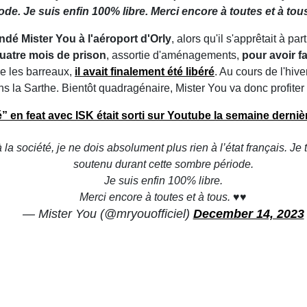
e. Je suis enfin 100% libre. Merci encore à toutes et à tou
ndé Mister You à l'aéroport d'Orly
, alors qu'il s'apprêtait à p
uatre mois de prison
, assortie d'aménagements,
pour avoir fa
re les barreaux,
il avait finalement été libéré
. Au cours de l'hive
ans la Sarthe. Bientôt quadragénaire, Mister You va donc profiter
é”
en feat avec ISK
était sorti sur Youtube la semaine derniè
 à la société, je ne dois absolument plus rien à l’état français. J
soutenu durant cette sombre période.
Je suis enfin 100% libre.
Merci encore à toutes et à tous. ♥️♥️
— Mister You (@mryouofficiel)
December 14, 2023