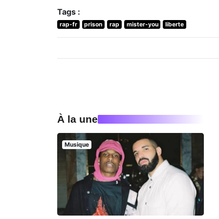
Tags :
rap-fr
prison
rap
mister-you
liberte
À la une
Musique