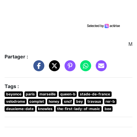
M
Partager :
Tags :
beyonce
paris
marseille
queen-b
stade-de-france
velodrome
complet
honey
sncf
bey
travaux
rer-b
deuxieme-date
knowles
the-first-lady-of-music
bee