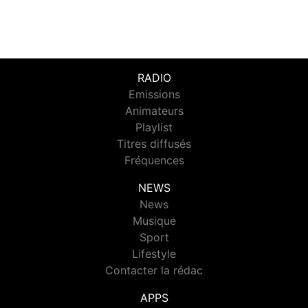
RADIO
Emissions
Animateurs
Playlist
Titres diffusés
Fréquences
NEWS
News
Musique
Sport
Lifestyle
Contacter la rédac
APPS