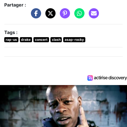
Partager :
Tags :
rap-us
drake
concert
clash
asap-rocky