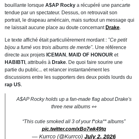
bouillante lorsque
A$AP Rocky
a récupéré une pancarte
tendue par un spectateur. Dessus, on retrouvait son
portrait, le drapeau américain, mais surtout un message qui
ne laissait aucune place au doute concernant
Drake
.
Le texte affiché était particulièrement mordant :
"Ce petit
bijou a fumé vos trois albums de merde".
Une référence
directe aux projets
ICEMAN
,
MAID OF HONOUR
et
HABIBTI
, attribués à
Drake
. De quoi faire sourire une
partie du public... et relancer instantanément les
discussions entre les supporters des deux poids lourds du
rap US
.
A$AP Rocky holds up a fan-made flag about Drake's
three new albums 👀
“This cutie smoked all 3 of your f*cka** albums”
pic.twitter.com/xBo7wk49tq
— Kurrco (@Kurrco)
July 2, 2026